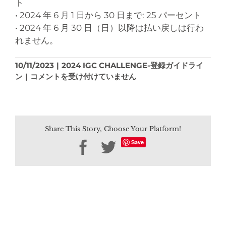
ト
• 2024 年 6 月 1 日から 30 日まで: 25 パーセント
• 2024 年 6 月 30 日（日）以降は払い戻しは行わ
れません。
10/11/2023
|
2024 IGC CHALLENGE-登録ガイドライ
IGC
ン
|
コメントを受け付けていません
の
返
金
ポ
Share This Story, Choose Your Platform!
リ
シ
Save
Facebook
Twitter
ー
を
教
え
て
く
だ