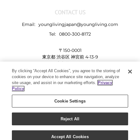
CONTACT US
Email:
younglivingjapan@youngliving.com
Tel:
0800-300-8172
〒150-0001
東京都 渋谷区 神宮前 4-13-9
表参道LHビル
By clicking “Accept All Cookies”, you agree to the storing of
cookies on your device to enhance site navigation, analyze
site usage, and assist in our marketing efforts.
Privacy
Policy
Cookie Settings
Reject All
Copyright 2019 - Young Living Essential Oils | All Rights Reserved
Facebook
Twitter
Instagram
Pinterest
Accept All Cookies