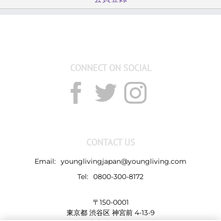
ゲ
ス
ト
を
連
れ
CONNECT ON SOCIAL
て
く
る
こ
と
は
で
CONTACT US
き
ま
Email:
younglivingjapan@youngliving.com
す
Tel:
0800-300-8172
か？
は
〒150-0001
東京都 渋谷区 神宮前 4-13-9