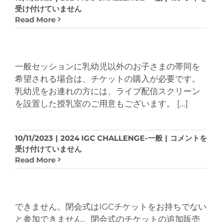
録
受け付けていません
内
Read More
容
の
変
更
一般セッションに乳幼児以外のお子さまの帯同を
方
希望される場合は、チケットの購入が必要です。
法
乳幼児をお連れの方には、ライブ配信スクリーン
は？
を設置した授乳室のご用意もございます。
[...]
は
YL30
10/11/2023
|
2024 IGC CHALLENGE-一般
|
コメントを
IGC
受け付けていません
に
Read More
子
連
れ
で
できません。閉会式はIGCチケットをお持ちでない
参
と参加できません。閉会式のチケットの追加販売