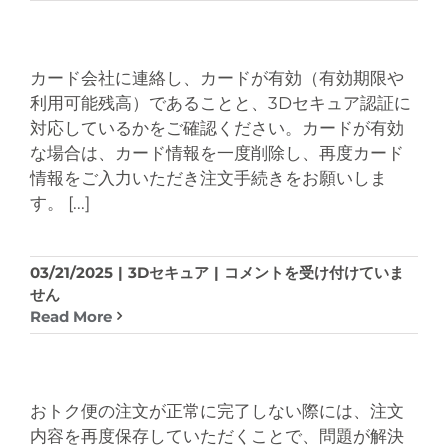
レ
メ
ジ
ー
ッ
ル
ト
で
カード会社に連絡し、カードが有効（有効期限や
カ
の
利用可能残高）であることと、3Dセキュア認証に
ー
注
対応しているかをご確認ください。カードが有効
ド
文
な場合は、カード情報を一度削除し、再度カード
は
は、
情報をご入力いただき注文手続きをお願いしま
使
３
え
す。
[...]
D
ま
セ
す
キ
か？
ュ
注
03/21/2025
|
3Dセキュア
|
コメントを受け付けていま
は
ア
文
せん
認
時
Read More
証
に
の
ク
影
レ
響
ジ
おトク便の注文が正常に完了しない際には、注文
を
ッ
内容を再度保存していただくことで、問題が解決
受
ト