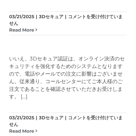
お
03/21/2025
|
3Dセキュア
|
コメントを受け付けていま
ト
せん
ク
Read More
便
の
支
払
いいえ、3Dセキュア認証は、オンライン決済のセ
い
キュリティを強化するためのシステムとなります
に、
ので、電話やメールでの注文に影響はございませ
現
ん。従来通り、コールセンターにてご本人様のご
在
注文であることを確認させていただきお受けしま
登
す。
[...]
録
し
て
い
電
03/21/2025
|
3Dセキュア
|
コメントを受け付けていま
る
話
せん
ク
や
Read More