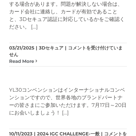
する場合があります。問題が解決しない場合は、
け
カ
カード会社に連絡し、カードが有効であること
ま
ー
と、3Dセキュア認証に対応しているかをご確認く
す
ド
か？
ださい。
[...]
が
は
使
え
な
お
03/21/2025
|
3Dセキュア
|
コメントを受け付けていま
か
ト
せん
っ
ク
Read More
た
便
場
の
合
注
の
文
YL30コンベンションはインターナショナルコンベ
対
で
ンションですので、世界各地のブランドパートナ
応
ク
ーの皆さまにご参加いただけます。7月17日～20日
に
レ
にお会いしましょう！
[...]
つ
ジ
い
ッ
て
ト
教
2024
10/11/2023
|
2024 IGC CHALLENGE-一般
|
コメントを
カ