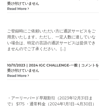
え
年
受け付けていません
ー
て
の
Read More
ド
く
ヤ
が
だ
ン
使
さ
グ・
え
い。
リ
な
ご登録時にご依頼いただい方に通訳サービスをご
は
ビ
か
用意いたします。ただし、一定人数に達していな
ン
っ
い場合は、特定の言語の通訳サービスは提供でき
グ
た
ませんのでご了承ください。
[...]
の
場
コ
合
ン
の
通
10/11/2023
|
2024 IGC CHALLENGE-一般
|
コメントを
ベ
対
訳・
受け付けていません
ン
応
手
Read More
シ
に
話
ョ
つ
サ
ン
い
ー
の
て
ビ
内
教
・アーリーバード早期割引（2023年12月31日ま
ス
容
え
で） $175 ・通常料金（2024年1月1日–4月30日）