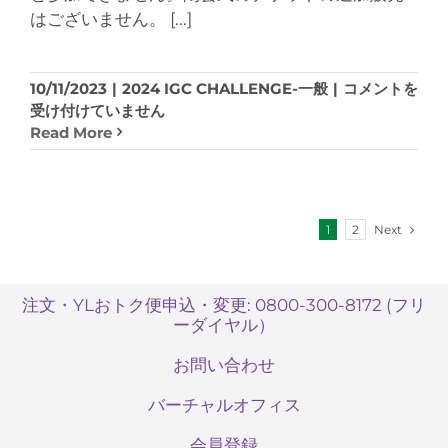
加
はございません。
[...]
は
で
き
閉
10/11/2023
|
2024 IGC CHALLENGE-一般
|
コメントを
ま
会
受け付けていません
す
式
Read More
か？
に
は
IGC
に
登
Next
1
2
録
し
て
注文・YLおトク便申込・変更: 0800-300-8172 (フリ
い
ーダイヤル）
な
い
お問い合わせ
子
ど
バーチャルオフィス
も
や
会員登録