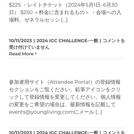
は
は？
て
$225 ・レイトチケット（2024年5月1日–6月30
あ
は
く
日） $250 ＜料金に含まれるもの＞ ・会場への入
り
だ
場料、ゼネラルセッシ
[...]
ま
さ
す
い。
か？
は
は
コ
10/11/2023
|
2024 IGC CHALLENGE-一般
|
コメントを
ン
受け付けていません
ベ
Read More
ン
シ
ョ
ン
参加者用サイト（Attendee Portal）の登録情報
の
セクションをご覧ください。鉛筆アイコンをクリ
参
ックして登録情報を変更してください。個人情報
加
の変更をご希望の場合は、最新情報を記載して
費
events@youngliving.comにメール
[...]
は？
は
登
10/11/2023
|
2024 IGC CHALLENGE-一般
|
コメントを