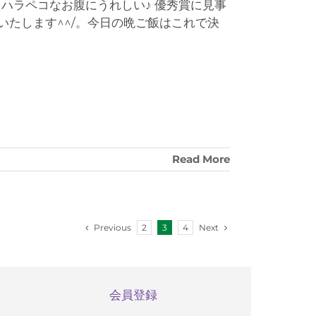
ハラペコなお腹にうれしい♪ 優秀賞に見事
紹介いたします^^/。今日の晩ご飯はこれで決
Read More
Previous
Next
2
3
4
会員登録