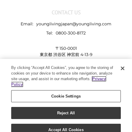
CONTACT US
Email:
younglivingjapan@youngliving.com
Tel:
0800-300-8172
〒150-0001
東京都 渋谷区 神宮前 4-13-9
表参道LHビル
By clicking “Accept All Cookies”, you agree to the storing of
cookies on your device to enhance site navigation, analyze
site usage, and assist in our marketing efforts.
Privacy
Policy
Cookie Settings
Reject All
Copyright 2019 - Young Living Essential Oils | All Rights Reserved
Facebook
Twitter
Instagram
Pinterest
Accept All Cookies