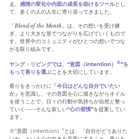
え、感情の変化や内面の成長を助けるツール
とし
て、多くの人の人生に寄り添ってきました。
「
Blend of the Month
」は、その想いを受け継
ぎ、より大きな形でつながりを広げていくもので
す。世界中のコミュニティがひとつの想いでつな
がる取り組みです。
※
ヤング・リビングでは、“意図（intention）
”を
もって香りを選ぶこと
を大切にしています。
香りをきっかけに
「今日はどんな自分でいたい
か」
を意識し、その意図を心に描きながらオイル
を使うことで、日々の行動や気持ちが自然と整っ
ていく——そんな新しい
“心の習慣”
を提案してい
ます。
※“意図（intention）”とは、「自分がどうありた
いか」という心の向きを言葉にすること。香りを