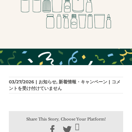
2025
03/27/2026
|
お知らせ
,
新着情報・キャンペーン
|
コメ
年
ントを受け付けていません
の
活
動
報
Share This Story, Choose Your Platform!
告
｜
Facebook
Twitter