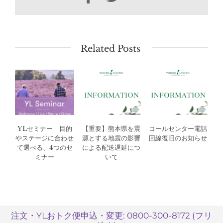
ヤ
ン
グ・
リ
ビ
Related Posts
ン
グ
2025
年
の
振
り
YLセミナー｜目的
【重要】熊本県を震
コールセンター電話
返
やステージに合わせ
源とする地震の影響
回線復旧のお知らせ
り
て選べる、4つのセ
による配送遅延につ
は
ミナー
いて
注文・YLおトク便申込・変更: 0800-300-8172 (フリ