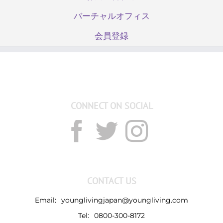
バーチャルオフィス
会員登録
CONNECT ON SOCIAL
CONTACT US
Email:
younglivingjapan@youngliving.com
Tel:
0800-300-8172