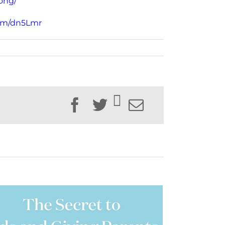
ong/
om/dn5Lmr
Facebook
Twitter
Email