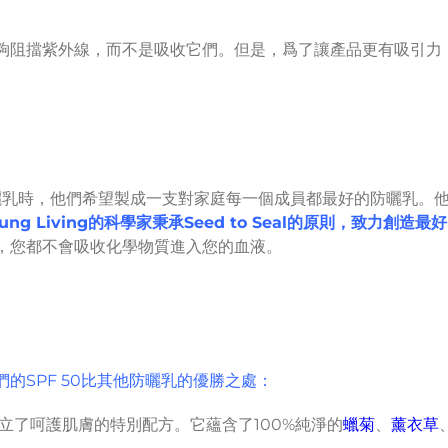
夠阻擋紫外線，而不是吸收它們。但是，爲了讓產品更有吸引力
。
礦物防曬乳時，他們希望製成一支對家庭每一個成員都最好的防曬乳
oung Living的科學家秉承Seed to Seal的原則，致力創造最
，您都不會吸收化學物質進入您的血液。
的SPF 50比其他防曬乳的優勝之處：
乳建立了呵護肌膚的特別配方。它蘊含了100%純淨的
蠟菊
、
薰衣草