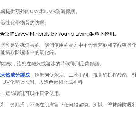
膚提供額外的UVA和UVB防曬保護。
刺激性化學物質的防曬。
您的Savvy Minerals by Young Living妝容下使用
。
防曬乳是對礁無害的。我們使用的配方中不含氧苯酮和辛酸鹽等
不能攝取防曬霜中的氧化鋅。
的功效，讓您在鍛煉或游泳的時候得到足夠保護。
純天然成分製成
，絕無阿伏苯宗、二苯甲酮、視黃醇棕櫚酸酯、
、UV化學吸收劑、人造色素和合成香料。
證，這防曬乳可以作日常使用。
曬乳十分順滑，不會在肌膚留下任何殘留物。所以，塗抹鋅防曬