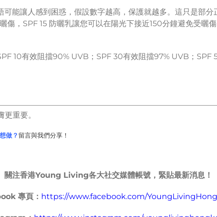
語可能讓人感到困惑，假設數字越高，保護就越多。這只是部分正
傷，SPF 15 防曬乳讓您可以在陽光下接近150分鐘避免受曬
PF 10有效阻擋90% UVB；SPF 30有效阻擋97% UVB；SPF
膚更重要。
想做？
留言與我們分享！
關注香港
Young Living
各大社交媒體帳號，緊貼最新消息！
book
專頁：
https://www.facebook.com/YoungLivingHon