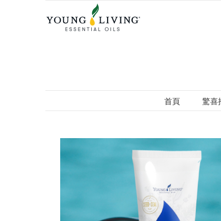
Skip
to
content
首頁
驚喜
View
Larger
Image