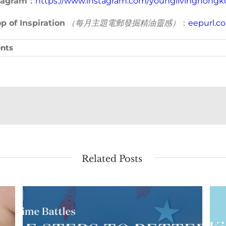
tagram
：
https://www.instagram.com/younglivinghongk
p of Inspiration
（每月主題電郵發掘精油靈感）
：
eepurl.c
nts
Related Posts