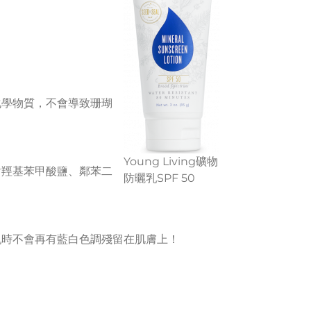
化學物質，不會導致珊瑚
Young Living礦物
對羥基苯甲酸鹽、鄰苯二
防曬乳SPF 50
乳時不會再有藍白色調殘留在肌膚上！