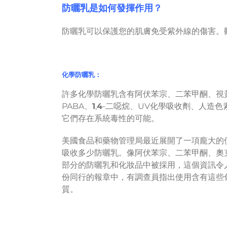
防曬乳是如何發揮作用？
防曬乳可以保護您的肌膚免受紫外線的傷害。
化學防曬乳：
許多化學防曬乳含有阿伏苯宗、二苯甲酮、視
PABA、
1
,
4
-二噁烷、UV化學吸收劑、人造
它們存在系統毒性的可能。
美國食品和藥物管理局最近展開了一項龐大的
吸收多少防曬乳。像阿伏苯宗、二苯甲酮、奧
部分的防曬乳和化妝品中被採用，這個資訊令
份同行的報章中，有調查員指出使用含有這些
質。