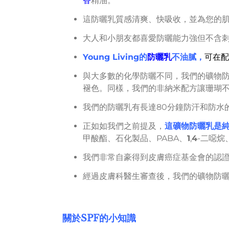
香
精油。
這防曬乳質感清爽、快吸收，並為您的肌
大人和小朋友都喜愛防曬能力強但不含
Young Living的
防曬乳
不油膩，
可在配合
與大多數的化學防曬不同，我們的礦物
褪色。同樣，我們的非納米配方讓珊瑚
我們的防曬乳有長達80分鐘防汗和防水
正如如我們之前提及，
這礦物防曬乳是
甲酸酯、石化製品、PABA、
1
,
4
-二噁烷
我們非常自豪得到皮膚癌症基金會的認
經過皮膚科醫生審查後，我們的礦物防
關於
SPF
的小知識