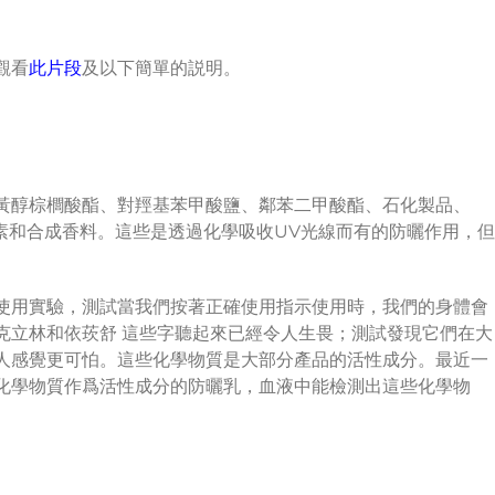
觀看
此片段
及以下簡單的説明。
黃醇棕櫚酸酯、對羥基苯甲酸鹽、鄰苯二甲酸酯、石化製品、
色素和合成香料。這些是透過化學吸收UV光線而有的防曬作用，但
使用實驗，測試當我們按著正確使用指示使用時，我們的身體會
克立林和依莰舒 這些字聽起來已經令人生畏；測試發現它們在大
人感覺更可怕。這些化學物質是大部分產品的活性成分。最近一
化學物質作爲活性成分的防曬乳，血液中能檢測出這些化學物