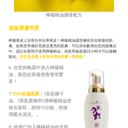
檸檬精油擴香配方
超級護膚明星
檸檬果皮上沒有任何化學果皮！檸檬精油讓您擁有容光煥發的肌
膚。如果您準備好迎接這透亮的肌膚，可以添加數滴在您的護膚品
中。謹記在夜間才使用檸檬精油，或使用後超過12小時才可以接觸
陽光。
現在是否愛上更有光澤的肌膚？當然啦！
6. 在您的晚霜中加入檸檬精
油，當您起床後便會發現驚
喜！
7.
DIY保濕面膜
：1茶匙椰子
油、1茶匙蜜糖和1滴檸檬精油塗
抹在面部，靜待15分鐘，然後
用暖水清洗。。
8. 使用已加入檸檬精油的洗面