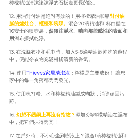
檸檬精油清潔讓潔淨的石板走更長的路。
12. 用油對付油是絕對有效的！用檸檬精油和醋
對付油
膩的爐灶台、櫃檯和碗碟。
混合20滴精油和1杯白醋在
16安士的噴壺裏，
然後注滿水。噴向那些黏性的表面和
用
濕布擦拭乾淨。
13. 在洗滌衣物和毛巾時，加入5-8滴精油於沖洗的過程
中，便能令衣物充滿柑橘清新的香氣。
14. 使用
Thieves家居清潔液
：檸檬是主要成份！ 讓您
家中的每一角落都閃閃發光。
15. 使用梳打粉、水和檸檬精油製成糊狀，消除頑固污
跡。
16.
幻想不銹鋼上再沒有指紋？
添加3滴檸檬精油在濕布
中，把它們抹得閃亮！
17. 在戶外時，不小心坐到樹液上？混合1滴檸檬精油和1