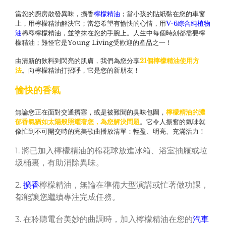
當您的廚房散發異味，擴香
檸檬精油
；當小孩的貼紙黏在您的車窗
上，用檸檬精油解決它；當您希望有愉快的心情，用
V-6綜合純植物
油
稀釋檸檬精油，並塗抹在您的手腕上。人生中每個時刻都需要檸
檬精油；難怪它是Young Living受歡迎的產品之一！
由清新的飲料到閃亮的肌膚，我們為您分享
21個
檸檬
精油
使用
方
法
。向檸檬精油打招呼，它是您的新朋友！
愉快的香氣
無論您正在面對交通擠塞，或是被難聞的臭味包圍，
檸檬精油的濃
郁香氣猶如太陽般照耀著您，為您解決問題
。它令人振奮的氣味就
像忙到不可開交時的完美歌曲播放清單：輕盈、明亮、充滿活力！
1. 將已加入檸檬精油的棉花球放進冰箱、浴室抽屜或垃
圾桶裏，有助消除異味。
2.
擴香
檸檬精油，無論在準備大型演講或忙著做功課，
都能讓您繼續專注完成任務。
3. 在聆聽電台美妙的曲調時，加入檸檬精油在您的
汽車