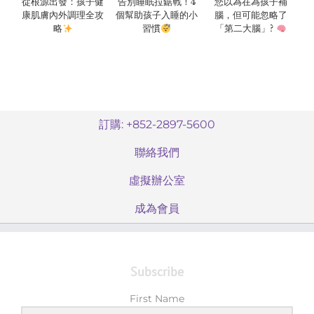
從根源出發：孩子健
告別睡眠拉鋸戰！4
您以為在為孩子補
康肌膚內外調理全攻
個幫助孩子入睡的小
腦，但可能忽略了
略
習慣
「第二大腦」?
訂購: +852-2897-5600
聯絡我們
虛擬辦公室
成為會員
Subscribe
First Name