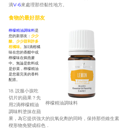
滴
V-6
來處理那些黏性地方。
食物的最好朋友
檸檬精油調味料
是
您的新朋友：
少少
酸、少少甜和許多
柑橘味。
加1滴柑橘
味在您的香醋中或
檸檬味在焗燕麥
中。無論是飲料或
是炒菜，檸檬精油
是您最完美的香料
配搭。
18. 説服小孩吃
切片的蘋果？先
檸檬精油調味料
用2滴檸檬精油
調味料塗抹在蘋
果，為它提供強大的抗氧化劑的同時，保持那些維生素
楔形物免變成棕色．