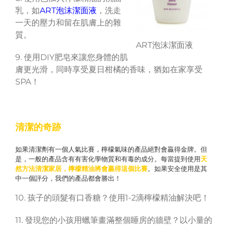
乳，如
ART泡沫潔面液
，洗走
一天的壓力和留在肌膚上的雜
質。
ART泡沫潔面液
9. 使用DIY肥皂來讓您身體的肌
膚更光滑，同時享受夏日柑橘的香味，猶如在家享受
SPA！
清潔的奇跡
如果清潔劑有一個人氣比賽，檸檬氣味的產品絕對會贏得金牌。但
是，一般的產品含有有害化學物質和有毒的成分。每當提到使用
天
然方法清潔家居，檸檬精油將會贏得這個比賽
。如果安全使用是其
中一個評分，我們的產品都會勝出！
10. 孩子的頭髮有口香糖？使用1-2滴檸檬精油解決吧！
11. 發現您的小孩用蠟筆畫滿整個睡房的牆壁？以小量的