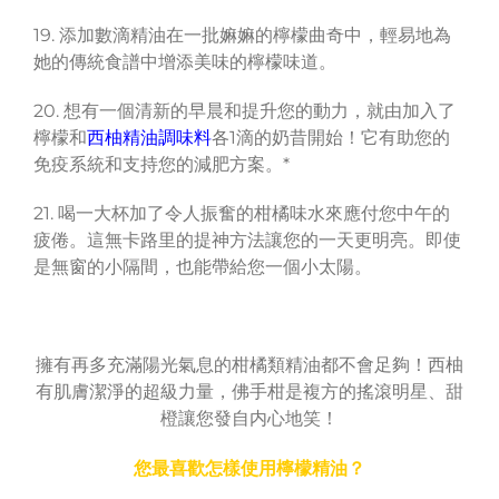
19. 添加數滴精油在一批嫲嫲的檸檬曲奇中，輕易地為
她的傳統食譜中增添美味的檸檬味道。
20. 想有一個清新的早晨和提升您的動力，就由加入了
檸檬和
西柚精油調味料
各1滴的奶昔開始！它有助您的
免疫系統和支持您的減肥方案。*
21. 喝一大杯加了令人振奮的柑橘味水來應付您中午的
疲倦。這無卡路里的提神方法讓您的一天更明亮。即使
是無窗的小隔間，也能帶給您一個小太陽。
擁有再多充滿陽光氣息的柑橘類精油都不會足夠！西柚
有肌膚潔淨的超級力量，佛手柑是複方的搖滾明星、甜
橙讓您發自内心地笑！
您最喜歡怎樣使用檸檬精油？