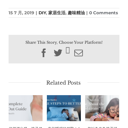
15 7 月, 2019
|
DIY
,
家居生活
,
趣味精油
|
0 Comments
Share This Story, Choose Your Platform!
Facebook
Twitter
Email
Related Posts