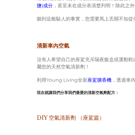
鹽)成分
，甚至未在成分表清楚列明！除此之外
聽到這般駭人的事實，您需要馬上丟開不知從
清新車內空氣
沒有人希望自己的座駕充斥隔夜飯盒或運動鞋
屬您的天然空氣清新劑！
利用Young Living全新
座駕擴香機
，透過車
現在就讓我們分享我們最愛的清新空氣劑配方：
DIY 空氣清新劑 （座駕篇）