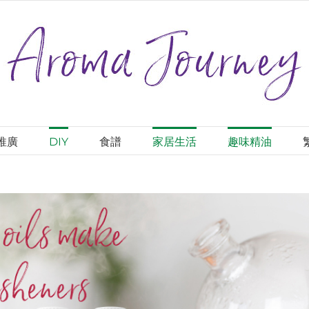
推廣
DIY
食譜
家居生活
趣味精油