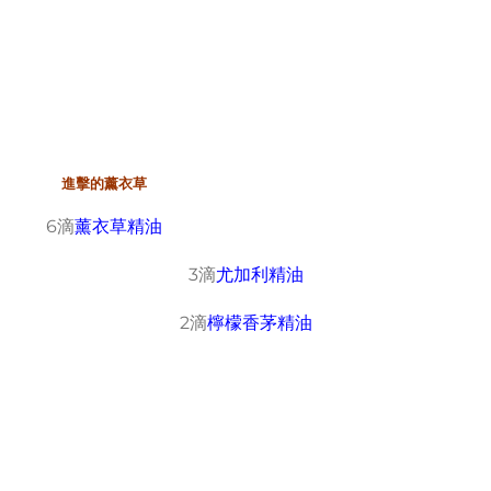
進擊的薰衣草
6滴
薰衣草精油
3滴
尤加利精油
2滴
檸檬香茅精油