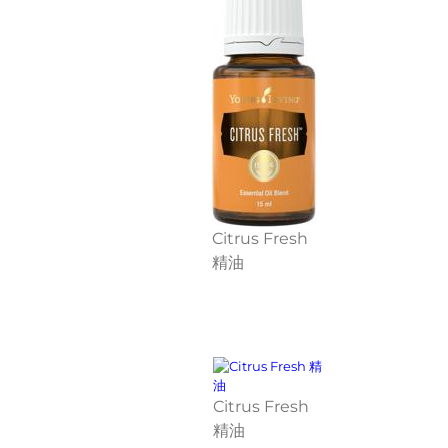
Citrus Fresh
精油
Citrus Fresh
精油