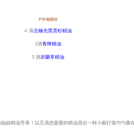
戶外無限好
4 滴
北極光黑雲杉精油
3滴
青檸精油
3 滴
岩蘭草精油
繞絲絲精油芳香！以五滴您最愛的精油混合一杯小蘇打後均勻撒在