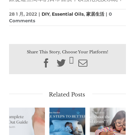
28 1 月, 2022
|
DIY
,
Essential Oils
,
家居生活
|
0
Comments
Share This Story, Choose Your Platform!
Facebook
Twitter
Email
Related Posts