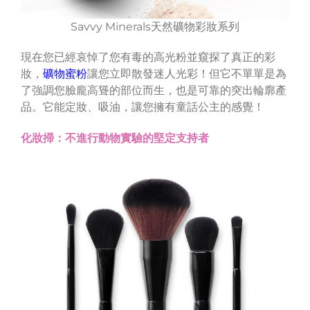
Savvy Minerals天然礦物彩妝系列
現在您已經哀悼了您有毒的高光粉並窺探了真正的彩
妝，
礦物蜜粉
讓您立即散發迷人光彩！但它不單單是為
了強調您臉龐高聳的部位而生，也是可靠的突出輪廓產
品。它能定妝、吸油，讓您擁有童話公主的感覺！
化妝掃：不進行動物實驗的堅定支持者