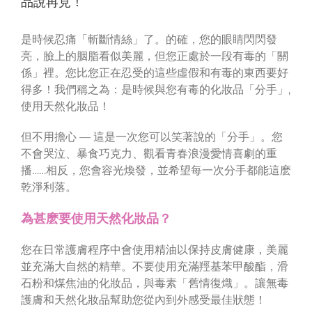
品說再見！
是時候忍痛「斬斷情絲」了。的確，您的眼睛閃閃發
亮，臉上的胭脂看似美麗，但您正處於一段有毒的「關
係」裡。您比您正在忍受的這些虛假和有毒的東西要好
得多！我們稱之為：是時候與您有毒的化妝品「分手」,
使用天然化妝品！
但不用擔心 — 這是一次您可以笑著說的「分手」。您
不會哭泣、暴食巧克力、觀看青春浪漫愛情喜劇的重
播……相反，您會容光煥發，並希望每一次分手都能這麽
乾淨利落。
為甚麽要使用天然化妝品？
您在日常護膚程序中會使用精油以保持皮膚健康，美麗
並充滿大自然的精華。不要使用充滿羥基苯甲酸酯，滑
石粉和煤焦油的化妝品，與毒素「舊情復熾」。讓無毒
護膚和天然化妝品幫助您從內到外感受最佳狀態！