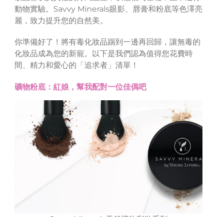
動物實驗。Savvy Minerals眼影、唇膏和粉底等色澤亮
麗，致力提升您的自然美。
你準備好了！將有毒化妝品踢到一邊再回歸，讓無毒的
化妝品成為您的新寵。以下是我們認為值得您花費時
間、精力和愛心的「追求者」清單！
礦物粉底：紅娘，幫我配對一位佳偶吧