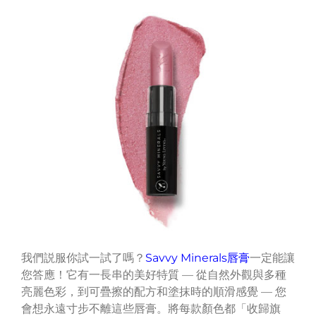
我們説服你試一試了嗎？
Savvy Minerals唇膏
一定能讓
您答應！它有一長串的美好特質 — 從自然外觀與多種
亮麗色彩，到可疊擦的配方和塗抹時的順滑感覺 — 您
會想永遠寸步不離這些唇膏。將每款顏色都「收歸旗