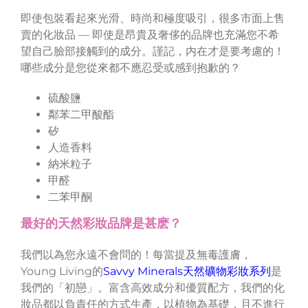
即使包裝看起來光滑、時尚和極度吸引，很多市面上售
賣的化妝品 — 即使是昂貴及奢侈的品牌也充滿您不希
望自己臉部接觸到的成分。謹記，内在才是要考慮的！
哪些成分是您從來都不應忍受或感到抱歉的？
硫酸鹽
鄰苯二甲酸酯
矽
人造香料
納米粒子
甲醛
二苯甲酮
最好的天然彩妝品牌是甚麽？
我們以為您永遠不會問的！每當提及無毒護膚，
Young Living的
Savvy Minerals天然礦物彩妝系列
是
我們的「初戀」。富含高效成分和優質配方，我們的化
妝品都以負責任的方式生產，以植物為基礎，且不進行