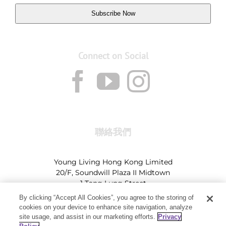
Subscribe Now
Connect on Social
聯絡我們
Young Living Hong Kong Limited
20/F, Soundwill Plaza II Midtown
1 Tang Lung Street
Causeway Bay, Hong Kong (Exit A, Causeway Bay
By clicking “Accept All Cookies”, you agree to the storing of
Station)
cookies on your device to enhance site navigation, analyze
site usage, and assist in our marketing efforts.
Privacy
Tel:
+852-2897-5600
Ι
HK@youngliving.com