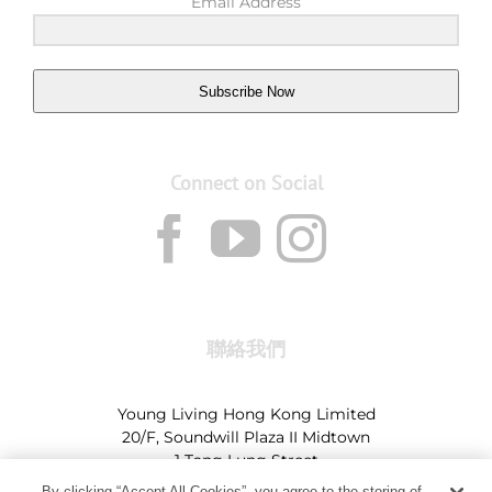
Email Address
Subscribe Now
Connect on Social
聯絡我們
Young Living Hong Kong Limited
20/F, Soundwill Plaza II Midtown
1 Tang Lung Street
Causeway Bay, Hong Kong (Exit A, Causeway Bay
By clicking “Accept All Cookies”, you agree to the storing of