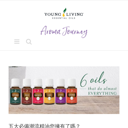
Skip
to
content
View
Larger
Image
五大必備潮流精油您擁有了嗎？