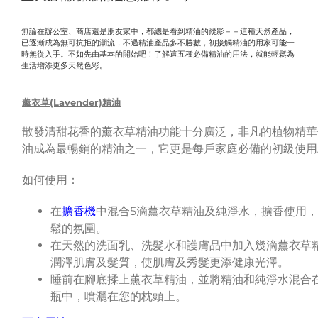
無論在辦公室、商店還是朋友家中，都總是看到精油的蹤影－－這種天然產品，
已逐漸成為無可抗拒的潮流，不過精油產品多不勝數，初接觸精油的用家可能一
時無從入手。不如先由基本的開始吧！了解這五種必備精油的用法，就能輕鬆為
生活增添更多天然色彩。
薰衣草
(Lavender)精油
散發清甜花香的薰衣草精油功能十分廣泛，非凡的植物精華
油成為最暢銷的精油之一，它更是每戶家庭必備的初級使用
如何使用：
在
擴香機
中混合5滴薰衣草精油及純淨水，擴香使用
鬆的氛圍。
在天然的洗面乳、洗髮水和護膚品中加入幾滴薰衣草
潤澤肌膚及髮質，使肌膚及秀髮更添健康光澤。
睡前在腳底揉上薰衣草精油，並將精油和純淨水混合
瓶中，噴灑在您的枕頭上。