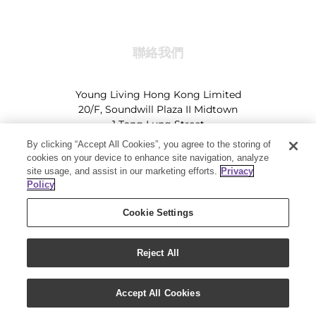
聯絡我們
Young Living Hong Kong Limited
20/F, Soundwill Plaza II Midtown
1 Tang Lung Street
Causeway Bay, Hong Kong (Exit A, Causeway Bay
By clicking “Accept All Cookies”, you agree to the storing of
Station)
cookies on your device to enhance site navigation, analyze
site usage, and assist in our marketing efforts.
Privacy
Tel:
+852-2897-5600
Ι
HK@youngliving.com
Policy
Tel:
852-8009-62863
Ι
Macau@youngliving.com
Cookie Settings
Reject All
Copyright 2019 - Young Living Essential Oils | All Rights Reserved
Accept All Cookies
|
Privacy Policy