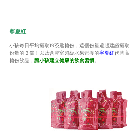
寧夏紅
小孩每日平均攝取19茶匙糖份，這個份量遠超建議攝取
份量的３倍！以蘊含豐富超級水果營養的
寧夏紅
代替高
糖份飲品，
讓小孩建立健康的飲食習慣
。