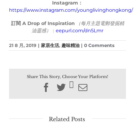
Instagram
：
https://www.instagram.com/younglivinghongkong/
訂閱
A Drop of Inspiration
（每月主題電郵發掘精
油靈感）
：
eepurl.com/dn5Lmr
21 8 月, 2019
|
家居生活
,
趣味精油
|
0 Comments
Share This Story, Choose Your Platform!
Facebook
Twitter
Email
Related Posts