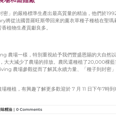
封密」的嚴格標準生產出最高質量的精油，他們於1992年建
ary將從法國普羅旺斯帶回來的薰衣草種子種植在聖瑪
油和芳香植物生產貢獻良多。
iving 農場一樣，特別重視給予我們豐盛恩賜的大自
，大大減少了農場的排放。農民還種植了20,000棵
Living 農場參觀從而了解其永續力量、「種子到封
於農場種植，有興趣了解更多歡迎於 7 月 11 日下午7時
趣味精油
|
0 Comments