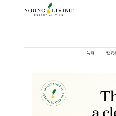
Skip
to
content
首頁
驚喜
View
Larger
Image