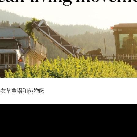
莉薰衣草農場和蒸餾廠