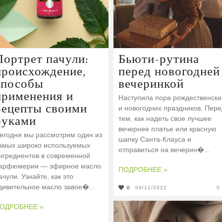
Портрет пачули:
Бьюти-рутина
происхождение,
перед новогодней
способы
вечеринкой
применения и
Наступила пора рождественски
рецепты своими
и новогодних праздников. Пере
руками
тем, как надеть свое лучшее
вечернее платье или красную
егодня мы рассмотрим один из
шапку Санта-Клауса и
амых широко используемых
отправиться на вечерин�...
нгредиентов в современной
арфюмерии — эфирное масло
ПОДРОБНЕЕ »
ачули. Узнайте, как это
дивительное масло завое�...
0
09/12/2022
0
ОДРОБНЕЕ »