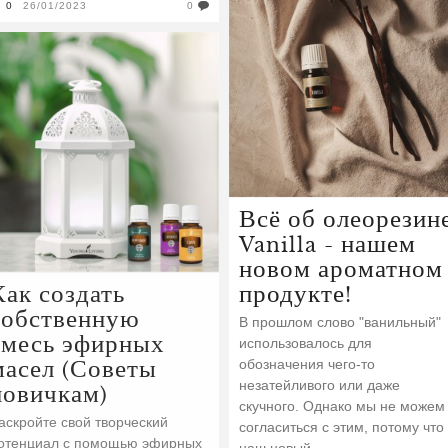
0
26/01/2023
0
Всё об олеорезин
Vanilla - нашем
новом ароматном
Как создать
продукте!
собственную
В прошлом слово "ванильный"
смесь эфирных
использовалось для
масел (Советы
обозначения чего-то
незатейливого или даже
новичкам)
скучного. Однако мы не можем
аскройте свой творческий
согласиться с этим, потому что
отенциал с помощью эфирных