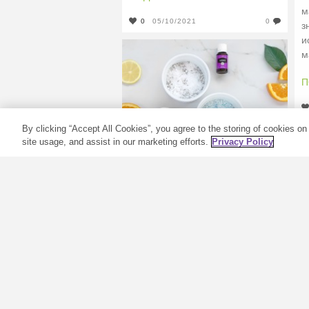
м
0
05/10/2021
0
з
и
м
П
By clicking “Accept All Cookies”, you agree to the storing of cookies on
site usage, and assist in our marketing efforts.
Privacy Policy
Соль для ванны
своими руками –
лучший подарок
для души и тела
Побалуйте себя перед вечерним
свиданием или просто примите