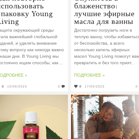
использовать
блаженство:
упаковку Young
лучшие эфирные
Living
масла для ванны
ащита окружающей среды
Достаточно погрузить ноги в
тала важнейшей глобальной
теплую ванну, чтобы избавитьс
адачей, и уделять внимание
от беспокойства, а всего
тому вопросу как никогда важно
несколько капель эфирных
 наши дни. В Young Living мы
масел Young Living помогут ва
остоянно ищем способы, как ...
превратить и без того прият...
ОДРОБНЕЕ »
ПОДРОБНЕЕ »
0
15/06/2023
0
0
17/05/2023
0