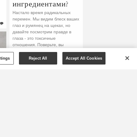
ингредиентами?
Настало время радикальных
перемен. Мы видим блеск ваших
глаз и румянец на щеках, но
давайте посмотрим правде в
глаза - это токсичные
отношения. Поверьте, вы
достой�...
tings
Reject All
Accept All Cookies
ПОДРОБНЕЕ »
2
14/07/2020
0