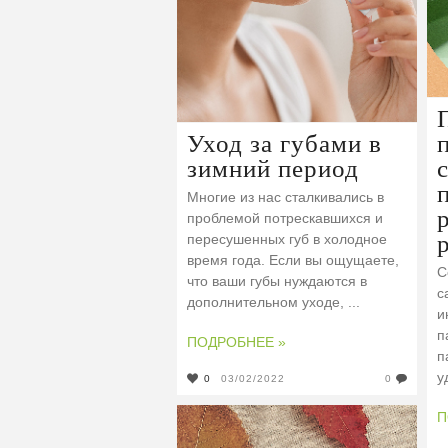
Уход за губами в
зимний период
Многие из нас сталкивались в
проблемой потрескавшихся и
пересушенных губ в холодное
время года. Если вы ощущаете,
С
что ваши губы нуждаются в
с
дополнительном уходе, ...
и
п
ПОДРОБНЕЕ »
п
у
0
03/02/2022
0
П