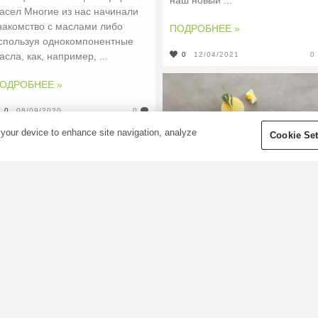
наш новый ...
асел Многие из нас начинали
накомство с маслами либо
ПОДРОБНЕЕ »
спользуя однокомпонентные
асла, как, например, ...
0
12/04/2021
0
ОДРОБНЕЕ »
0
08/09/2020
0
 your device to enhance site navigation, analyze
Cookie Set
Как сделать
отшелушивающее
мыло своими
руками
Паровая ванночка