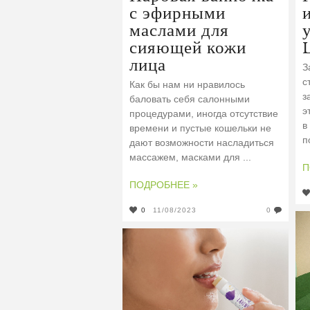
с эфирными
маслами для
сияющей кожи
лица
З
с
Как бы нам ни нравилось
з
баловать себя салонными
э
процедурами, иногда отсутствие
в
времени и пустые кошельки не
п
дают возможности насладиться
массажем, масками для ...
П
ПОДРОБНЕЕ »
0
11/08/2023
0