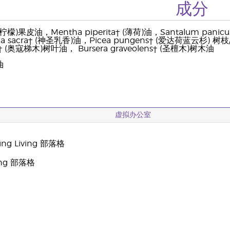
成分
n† (柠檬)果皮油，Mentha piperita† (薄荷)油，Santalum pani
ia sacra† (神圣乳香)油，Picea pungens† (爱达荷蓝云杉) 树
os† (奥寇梯木)树叶油， Bursera graveolens† (圣檀木)树木油
油
虚拟办公室
g Living 部落格
oung 部落格