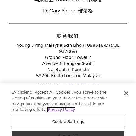
D. Gary Young 部落格
联络我们
Young Living Malaysia Sdn Bhd (1058616-D) (AJL
932069)
Ground Floor, Tower 7
Avenue 3, Bangsar South
No. 8 Jalan Kerinchi
59200 Kuala Lumpur, Malaysia
海外品牌伙伴:
+603 2714 8620
免付费专线：
1800 189 889
By clicking “Accept All Cookies”, you agree to the
WhatsApp对话:
+60 15 4600 0691
storing of cookies on your device to enhance site
navigation, analyze site usage, and assist in our
marketing efforts.
Privacy Policy
Cookie Settings