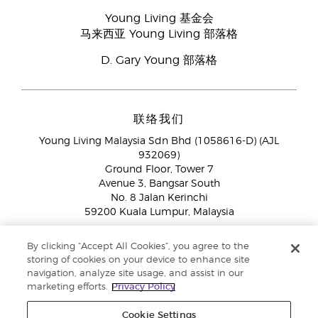
Young Living 基金会
马来西亚 Young Living 部落格
D. Gary Young 部落格
联络我们
Young Living Malaysia Sdn Bhd (1058616-D) (AJL
932069)
Ground Floor, Tower 7
Avenue 3, Bangsar South
No. 8 Jalan Kerinchi
59200 Kuala Lumpur, Malaysia
海外品牌伙伴:
+603 2714 8620
By clicking “Accept All Cookies”, you agree to the
免付费专线：
1800 189 889
storing of cookies on your device to enhance site
WhatsApp对话:
+60 15 4600 0691
navigation, analyze site usage, and assist in our
marketing efforts.
Privacy Policy
Cookie Settings