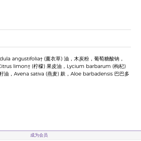
la angustifolia† (薰衣草) 油，木炭粉，葡萄糖酸钠，
Citrus limon† (柠檬) 果皮油，Lycium barbarum (枸杞)
籽油，Avena sativa (燕麦) 麸，Aloe barbadensis 巴巴多
成为会员