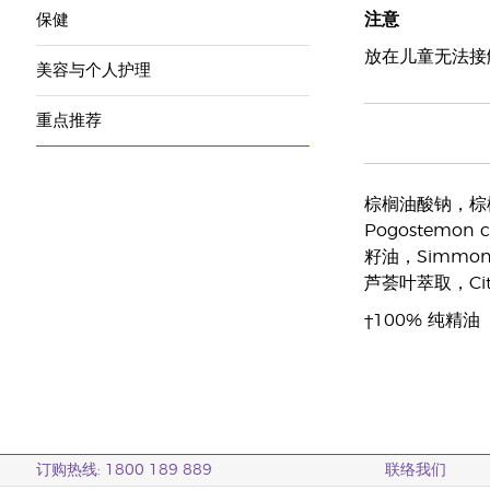
注意
保健
放在儿童无法接
美容与个人护理
重点推荐
棕榈油酸钠，棕榈仁油
Pogostemon c
籽油，Simmonds
芦荟叶萃取，Citru
†100% 纯精油
订购热线: 1800 189 889
联络我们