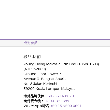
成为会员
联络我们
Young Living Malaysia Sdn Bhd (1058616-D)
(AJL 932069)
Ground Floor, Tower 7
Avenue 3, Bangsar South
No. 8 Jalan Kerinchi
59200 Kuala Lumpur, Malaysia
海外品牌伙伴:
+603 2714 8620
免付费专线：
1800 189 889
WhatsApp对话:
+60 15 4600 0691