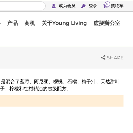
0
成为会员
登录
购物车
手
产品
商机
关于Young Living
虛擬辦公室
l
SHARE
浆 – 是混合了蓝莓、阿尼亚、樱桃、石榴、梅子汁、天然甜叶
子、柠檬和红柑精油的超级配方。