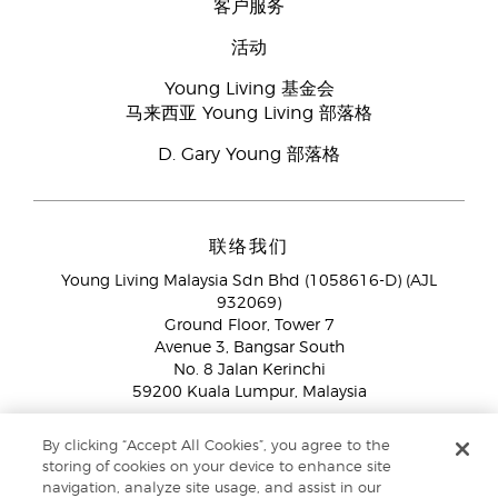
客户服务
活动
Young Living 基金会
马来西亚 Young Living 部落格
D. Gary Young 部落格
联络我们
Young Living Malaysia Sdn Bhd (1058616-D) (AJL
932069)
Ground Floor, Tower 7
Avenue 3, Bangsar South
No. 8 Jalan Kerinchi
59200 Kuala Lumpur, Malaysia
海外品牌伙伴:
+603 2714 8620
By clicking “Accept All Cookies”, you agree to the
免付费专线：
1800 189 889
storing of cookies on your device to enhance site
WhatsApp对话:
+60 15 4600 0691
navigation, analyze site usage, and assist in our