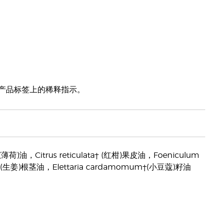
照产品标签上的稀释指示。
荷)油，Citrus reticulata† (红柑)果皮油，Foeniculum
ale† (生姜)根茎油，Elettaria cardamomum†(小豆蔻)籽油