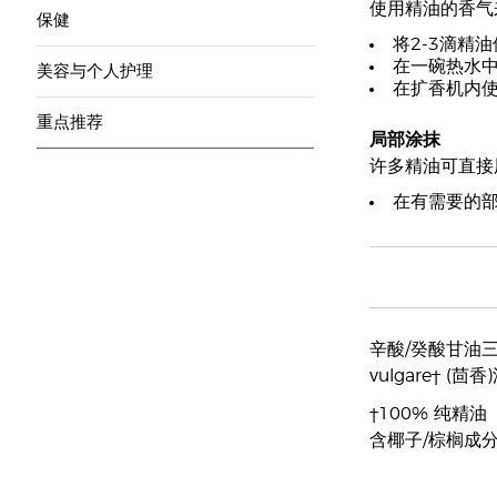
使用精油的香气
保健
将2-3滴精
在一碗热水
美容与个人护理
在扩香机内
重点推荐
局部涂抹
许多精油可直接
在有需要的部
辛酸/癸酸甘油三酯，M
vulgare† (茴香
†100% 纯精油
含椰子/棕榈成