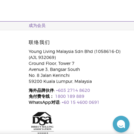
成为会员
联络我们
Young Living Malaysia Sdn Bhd (1058616-D)
(AJL 932069)
Ground Floor, Tower 7
Avenue 3, Bangsar South
No. 8 Jalan Kerinchi
59200 Kuala Lumpur, Malaysia
海外品牌伙伴:
+603 2714 8620
免付费专线：
1800 189 889
WhatsApp对话:
+60 15 4600 0691