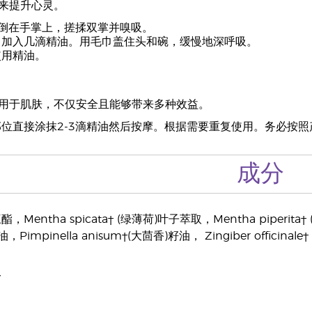
来提升心灵。
油倒在手掌上，搓揉双掌并嗅吸。
中加入几滴精油。用毛巾盖住头和碗，缓慢地深呼吸。
使用精油。
用于肌肤，不仅安全且能够带来多种效益。
位直接涂抹2-3滴精油然后按摩。根据需要重复使用。务必按
成分
entha spicata† (绿薄荷)叶子萃取，Mentha piperita† (薄
)油，Pimpinella anisum†(大茴香)籽油， Zingiber officin
分