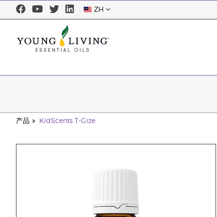
ZH
产品
KidScents T-Gize