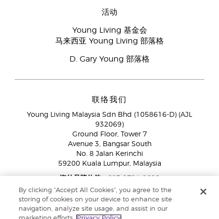
活动
Young Living 基金会
马来西亚 Young Living 部落格
D. Gary Young 部落格
联络我们
Young Living Malaysia Sdn Bhd (1058616-D) (AJL
932069)
Ground Floor, Tower 7
Avenue 3, Bangsar South
No. 8 Jalan Kerinchi
59200 Kuala Lumpur, Malaysia
海外品牌伙伴:
+603 2714 8620
免付费专线：
1800 189 889
By clicking “Accept All Cookies”, you agree to the
WhatsApp对话:
+60 15 4600 0691
storing of cookies on your device to enhance site
navigation, analyze site usage, and assist in our
marketing efforts.
Privacy Policy