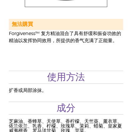
無法購買
Forgiveness™ 复方精油混合了具有舒缓和振奋功效的
精油以发挥协同效用，所提供的香气充满了正能量。
使用方法
扩香或局部涂抹。
成分
芝麻油、香蜂草、天使草、香柠檬、天竺葵、薰衣草、
依兰依兰、乳香、柠檬、玫瑰草、茉莉、蜡菊、皇家夏
威夷檀香、罗马洋甘菊、玫瑰、芫荽。