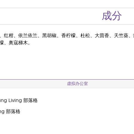
成分
、红柑、依兰依兰、黑胡椒、香柠檬、杜松、大茴香、天竺葵、
檬、奥寇梯木。
虚拟办公室
g Living 部落格
oung 部落格