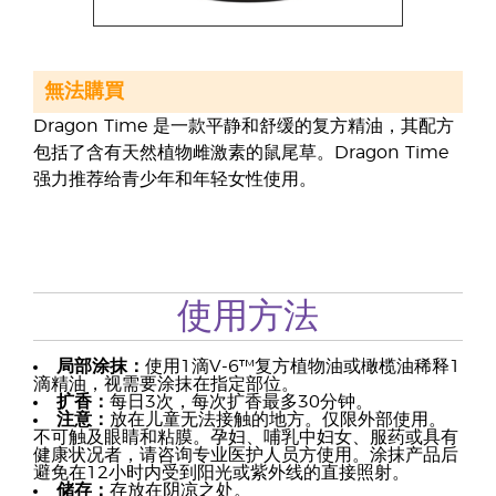
無法購買
Dragon Time 是一款平静和舒缓的复方精油，其配方
包括了含有天然植物雌激素的鼠尾草。Dragon Time
强力推荐给青少年和年轻女性使用。
使用方法
局部涂抹：
使用1滴V-6™复方植物油或橄榄油稀释1
滴精油，视需要涂抹在指定部位。
扩香：
每日3次，每次扩香最多30分钟。
注意：
放在儿童无法接触的地方。仅限外部使用。
不可触及眼睛和粘膜。孕妇、哺乳中妇女、服药或具有
健康状况者，请咨询专业医护人员方使用。涂抹产品后
避免在12小时内受到阳光或紫外线的直接照射。
储存：
存放在阴凉之处。