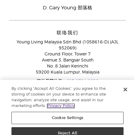
D. Gary Young 部落格
联络我们
Young Living Malaysia Sdn Bhd (1058616-D) (AJL
932069)
Ground Floor, Tower 7
Avenue 3, Bangsar South
No. 8 Jalan Kerinchi
59200 Kuala Lumpur, Malaysia
海外品牌伙伴:
+603 2714 8620
免付费专线：
1800 189 889
By clicking “Accept All Cookies”, you agree to the
WhatsApp对话:
+60 15 4600 0691
storing of cookies on your device to enhance site
navigation, analyze site usage, and assist in our
marketing efforts.
Privacy Policy
Cookie Settings
Reject All