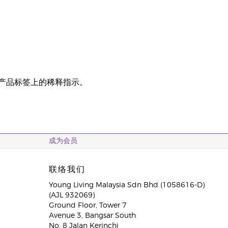
照产品标签上的稀释指示。
成为会员
联络我们
Young Living Malaysia Sdn Bhd (1058616-D)
(AJL 932069)
Ground Floor, Tower 7
Avenue 3, Bangsar South
No. 8 Jalan Kerinchi