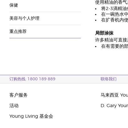
使用精油的香气
保健
将2-3滴精
在一碗热水
美容与个人护理
在扩香机内
重点推荐
局部涂抹
许多精油可直接
在有需要的部
订购热线: 1800 189 889
联络我们
客户服务
马来西亚 Youn
活动
D. Gary Y
Young Living 基金会