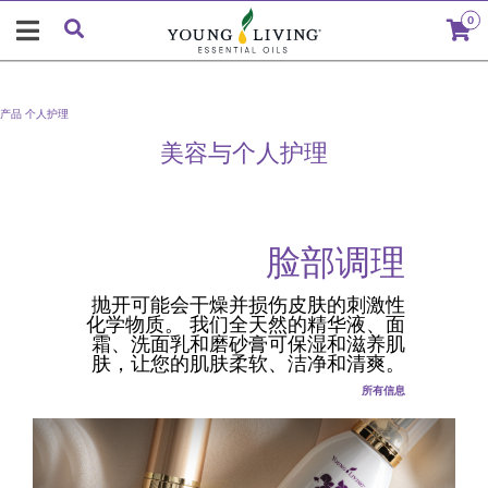
0
产品
个人护理
美容与个人护理
脸部调理
抛开可能会干燥并损伤皮肤的刺激性
化学物质。 我们全天然的精华液、面
霜、洗面乳和磨砂膏可保湿和滋养肌
肤，让您的肌肤柔软、洁净和清爽。
所有信息