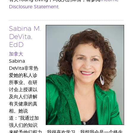
Disclosure Statement.
Sabina M.
DeVita,
EdD
加拿大
Sabina
DeVita非常热
爱她的私人诊
所事业、在研
讨会上授课以
及向人们讲解
有关健康的真
相。她说
道：“我通过加
强人们的知识
来赋予他们权力。我很喜欢学习，我想我会是一个终生