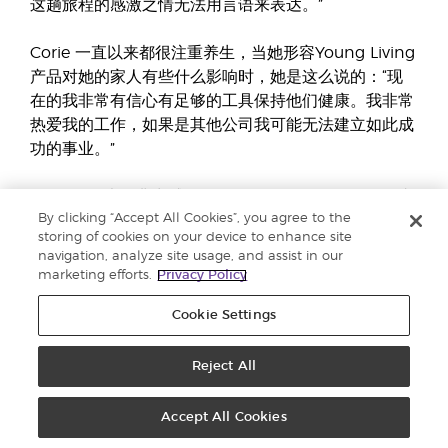
这趟旅程的感激之情无法用言语来表达。”
Corie 一直以来都很注重养生，当她形容Young Living
产品对她的家人有些什么影响时，她是这么说的：“现
在的我非常有信心有足够的工具保持他们健康。我非常
热爱我的工作，如果是其他公司我可能无法建立如此成
功的事业。”
DeVries两夫妇非常感激Young Living提供的每一个成
By clicking “Accept All Cookies”, you agree to the
长机会。Corie说：“这项事业推动我有意识的去面对我
storing of cookies on your device to enhance site
的恐惧。”他们最喜欢的Young Living部分是帮助人
navigation, analyze site usage, and assist in our
们“找到自由以及发现他们其实比自己想象的更有能力
marketing efforts.
Privacy Policy
去做更多事。”
Cookie Settings
Corie和Gordon有六名孩子，并享受一起在户外的时
间。
Reject All
有关Young Living平均收入的详情，请参阅
Income
Accept All Cookies
Disclosure Statement.