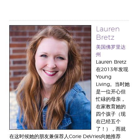
Lauren
Bretz
美国佛罗里达
州
Lauren Bretz
在2013年发现
Young
Living。当时她
是一位开心但
忙碌的母亲，
在家教育她的
四个孩子（现
在已经五个
了！），而就
在这时候她的朋友兼保荐人Corie DeVries向她推荐