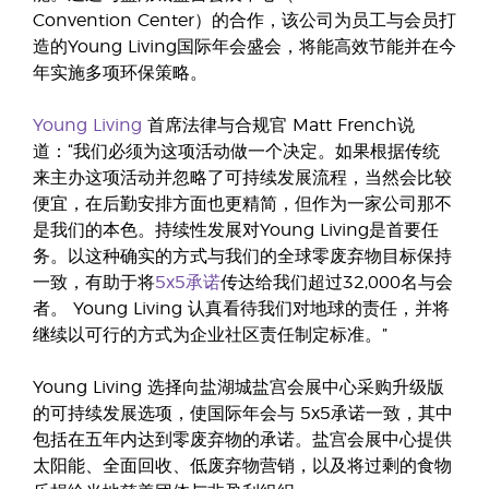
Convention Center）的合作，该公司为员工与会员打
造的Young Living国际年会盛会，将能高效节能并在今
年实施多项环保策略。
Young Living
首席法律与合规官 Matt French说
道：“我们必须为这项活动做一个决定。如果根据传统
来主办这项活动并忽略了可持续发展流程，当然会比较
便宜，在后勤安排方面也更精简，但作为一家公司那不
是我们的本色。持续性发展对Young Living是首要任
务。以这种确实的方式与我们的全球零废弃物目标保持
一致，有助于将
5x5承诺
传达给我们超过32,000名与会
者。 Young Living 认真看待我们对地球的责任，并将
继续以可行的方式为企业社区责任制定标准。”
Young Living 选择向盐湖城盐宫会展中心采购升级版
的可持续发展选项，使国际年会与 5x5承诺一致，其中
包括在五年内达到零废弃物的承诺。盐宫会展中心提供
太阳能、全面回收、低废弃物营销，以及将过剩的食物