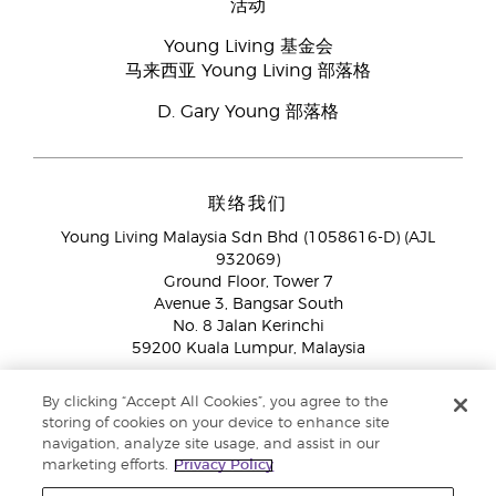
活动
Young Living 基金会
马来西亚 Young Living 部落格
D. Gary Young 部落格
联络我们
Young Living Malaysia Sdn Bhd (1058616-D) (AJL
932069)
Ground Floor, Tower 7
Avenue 3, Bangsar South
No. 8 Jalan Kerinchi
59200 Kuala Lumpur, Malaysia
海外品牌伙伴:
+603 2714 8620
By clicking “Accept All Cookies”, you agree to the
免付费专线：
1800 189 889
storing of cookies on your device to enhance site
WhatsApp对话:
+60 15 4600 0691
navigation, analyze site usage, and assist in our
marketing efforts.
Privacy Policy