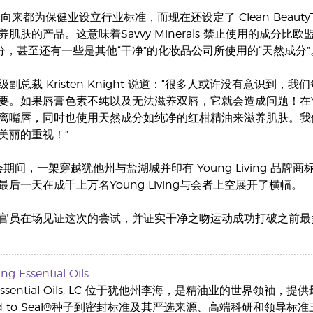
ving一向来都为保健业设立行业标准，而现在还设定了 Clean B
肤的产品。这意味着Savvy Minerals 禁止使用的成分比欧盟所
成分，甚至还有一些是其他“干净”的化妆品公司所使用的“天然成分”
副总裁 Kristen Knight 说道：“很多人或许没有意识
要。如果唇膏色素不纯以及无法滋养双唇，它就会造成问题！在You
离嘴唇，同时也使用天然成分如纯净的红柑精油来滋养肌肤。我
美丽的重视！”
会期间，一架穿越犹他州与盐湖城并印有 Young Living 品
后一天在成千上万名Young Living与会者上空展开了横幅。
官员在场见证这次的尝试，并证实干净之吻运动成功打破之前最多唇膏
g Essential Oils
ng Essential Oils, LC 位于犹他州李海，是精油业的世界领袖
d to Seal®种子到密封标准及其严选来源、高端科研和领导