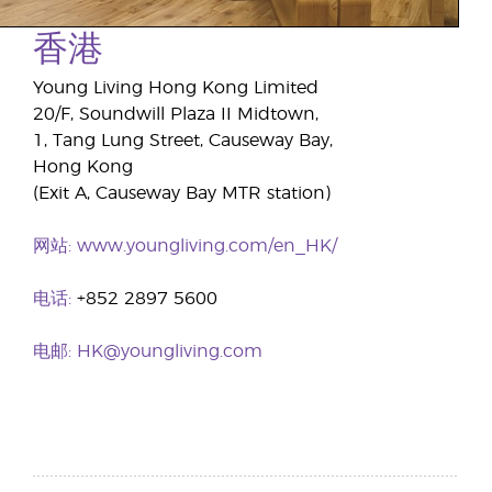
香港
Young Living Hong Kong Limited
20/F, Soundwill Plaza II Midtown,
1, Tang Lung Street, Causeway Bay,
Hong Kong
(Exit A, Causeway Bay MTR station)
网站:
www.youngliving.com/en_HK/
电话:
+852 2897 5600
电邮:
HK@youngliving.com