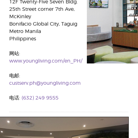
12F Twenty-Five Seven Bldg.
25th Street corner 7th Ave,
McKinley
Bonifacio Global City, Taguig
Metro Manila
Philippines
网站:
www.youngliving.com/en_PH/
电邮:
custserv.ph@youngliving.com
电话:
(632) 249 9555