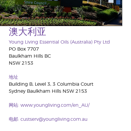
澳大利亚
Young Living Essential Oils (Australia) Pty Ltd
PO Box 7707
Baulkham Hills BC
NSW 2153
地址
Building B, Level 3, 3 Columbia Court
Sydney Baulkham Hills NSW 2153
网站:
www.youngliving.com/en_AU/
电邮:
custserv@youngliving.com.au