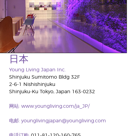
日本
Young Living Japan Inc.
Shinjuku Sumitomo Bldg 32F
2-6-1 Nishishinjuku
Shinjuku-Ku Tokyo, Japan 163-0232
网站:
www.youngliving.com/ja_JP/
电邮:
younglivingjapan@youngliving.com
电话订购:
011-81-120-160-765