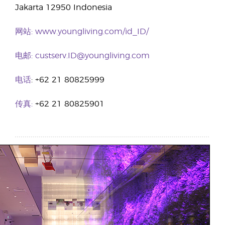
Jakarta 12950 Indonesia
网站:
www.youngliving.com/id_ID/
电邮:
custserv.ID@youngliving.com
电话
: +62 21 80825999
传真:
+62 21 80825901