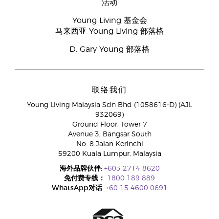
活动
Young Living 基金会
马来西亚 Young Living 部落格
D. Gary Young 部落格
联络我们
Young Living Malaysia Sdn Bhd (1058616-D) (AJL
932069)
Ground Floor, Tower 7
Avenue 3, Bangsar South
No. 8 Jalan Kerinchi
59200 Kuala Lumpur, Malaysia
海外品牌伙伴:
+603 2714 8620
免付费专线：
1800 189 889
WhatsApp对话:
+60 15 4600 0691