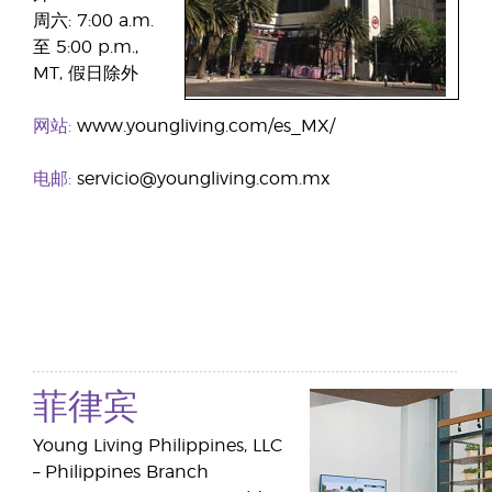
周六: 7:00 a.m.
至 5:00 p.m.,
MT, 假日除外
网站:
www.youngliving.com/es_MX/
电邮:
servicio@youngliving.com.mx
菲律宾
Young Living Philippines, LLC
– Philippines Branch