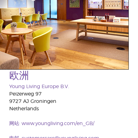
欧洲
Young Living Europe B.V.
Peizerweg 97
9727 AJ Groningen
Netherlands
网站:
www.youngliving.com/en_GB/