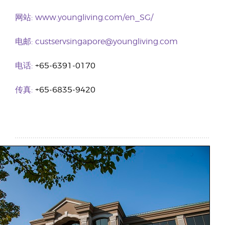
网站:
www.youngliving.com/en_SG/
电邮:
custservsingapore@youngliving.com
电话:
+65-6391-0170
传真:
+65-6835-9420