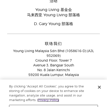
活动
Young Living 基金会
马来西亚 Young Living 部落格
D. Gary Young 部落格
联络我们
Young Living Malaysia Sdn Bhd (1058616-D) (AJL
932069)
Ground Floor, Tower 7
Avenue 3, Bangsar South
No. 8 Jalan Kerinchi
59200 Kuala Lumpur, Malaysia
海外品牌伙伴:
+603 2714 8620
By clicking “Accept All Cookies”, you agree to the
免付费专线：
1800 189 889
storing of cookies on your device to enhance site
WhatsApp对话:
+60 15 4600 0691
navigation, analyze site usage, and assist in our
marketing efforts.
Privacy Policy