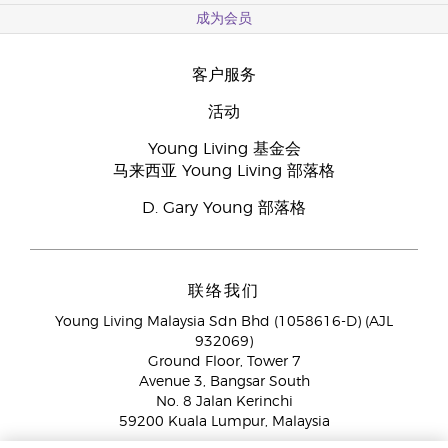
成为会员
客户服务
活动
Young Living 基金会
马来西亚 Young Living 部落格
D. Gary Young 部落格
联络我们
Young Living Malaysia Sdn Bhd (1058616-D) (AJL
932069)
Ground Floor, Tower 7
Avenue 3, Bangsar South
No. 8 Jalan Kerinchi
59200 Kuala Lumpur, Malaysia