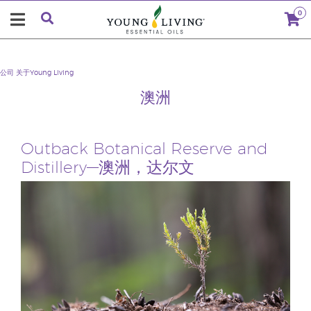
0
公司
关于Young Living
澳洲
Outback Botanical Reserve and
Distillery—澳洲，达尔文