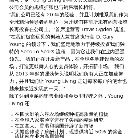
高点，令 Young Living 的增长势头延续到 2014 年。
公司会员的规模扩张也与销售增长相符。
“我们公司已经有 20 年的经验，并且计划维系我们作为
全球精油领导者的地位，为此我们将前所未有的营收增
长再投资在公司上。”首席运营官 Travis Ogden 说道。
“在我们极富远见的创始人兼首席执行官 D. Gary
Young 的领导下，我们坚定地致力于持续投资我们独
特的 Seed to Seal® 流程，因为它让我们在业内遥遥
领先。 我们正在开发新产品，在全球各地建设新的农
场，打造更鼓舞人心的会员体验，开拓新市场。 我们
从 2013 年起的强劲势头说明我们所有人正在加速努
力，并且我们让 Young Living 走进每家每户的使命也
越来越接近实现的一天。”
除了达到卓越的销售业绩和会员里程碑之外，Young
Living 还：
在四大洲的六座农场继续种植高质量的植物
在全球八家实验室进行了尖端的精油研究
在加拿大、香港和德国开辟了新市场
大幅度修改了薪酬计划，现提供将近 50% 的奖金，
该比例在业内高居前列