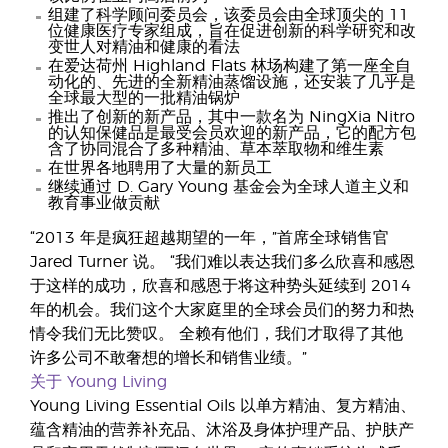
组建了科学顾问委员会，该委员会由全球顶尖的 11
位健康医疗专家组成，旨在促进创新的科学研究和改
变世人对精油和健康的看法
在爱达荷州 Highland Flats 林场构建了第一座全自
动化的、先进的全新精油蒸馏设施，还安装了几乎是
全球最大型的一批精油锅炉
推出了创新的新产品，其中一款名为 NingXia Nitro
的认知保健品是最受会员欢迎的新产品，它的配方包
含了协同混合了多种精油、草本萃取物和维生素
在世界各地聘用了大量的新员工
继续通过 D. Gary Young 基金会为全球人道主义和
教育事业做贡献
“2013 年是疯狂超越期望的一年，”首席全球销售官
Jared Turner 说。 “我们难以表达我们多么欣喜和感恩
于这样的成功，欣喜和感恩于将这种势头延续到 2014
年的机会。我们这个大家庭里的全球会员们的努力和热
情令我们无比赞叹。 全赖有他们，我们才取得了其他
许多公司不敢奢想的增长和销售业绩。”
关于 Young Living
Young Living Essential Oils 以单方精油、复方精油、
蕴含精油的营养补充品、沐浴及身体护理产品、护肤产