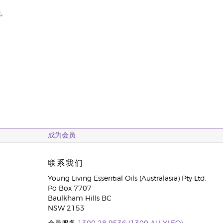
考。
成为会员
联系我们
Young Living Essential Oils (Australasia) Pty Ltd.
Po Box 7707
Baulkham Hills BC
NSW 2153