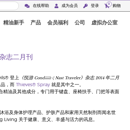
0
在线帮助
成为会员
登录
购物
精油新手
产品
会员福利
公司
虚拟办公室
Finca Botanica Aromatica 农场
ler》杂志二月刊
《悦游 Cond¡¡¡¡ì¬¦ Nast Traveler》杂志 2014 年二月
 Oils® 登上
健品，而
Thieves® Spray
就是其中之一。
制的混合精油及其他成分，专门用于键盘、座椅扶手、门把等表面
的营养补充品、沐浴及身体护理产品、护肤产品和家用天然制剂而闻名世
Living 关于健康、意义、丰盛与活力的讯息。