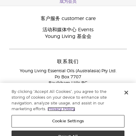
成为会员
客户服务 customer care
活动和媒体中心 Events
Young Living 基金会
联系我们
Young Living Essential Oils (Australasia) Pty Ltd.
Po Box 7707
Baulkham Hills BC
NSW 2153
By clicking “Accept All Cookies”, you agree to the
storing of cookies on your device to enhance site
会员服务
1300 28 9536 (1300 AU YLEO)
navigation, analyze site usage, and assist in our
marketing efforts.
Privacy Policy
Cookie Settings