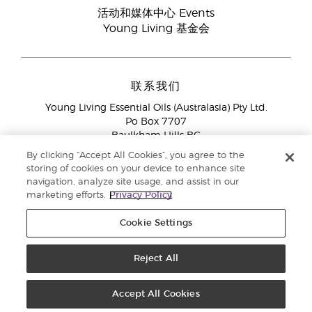
活动和媒体中心 Events
Young Living 基金会
联系我们
Young Living Essential Oils (Australasia) Pty Ltd.
Po Box 7707
Baulkham Hills BC
NSW 2153
By clicking “Accept All Cookies”, you agree to the
storing of cookies on your device to enhance site
会员服务
1300 28 9536 (1300 AU YLEO)
navigation, analyze site usage, and assist in our
marketing efforts.
Privacy Policy
Cookie Settings
Reject All
Copyright © 2018 Young Living Essential Oils. 保留所有权利。 |
隐私政策
Accept All Cookies