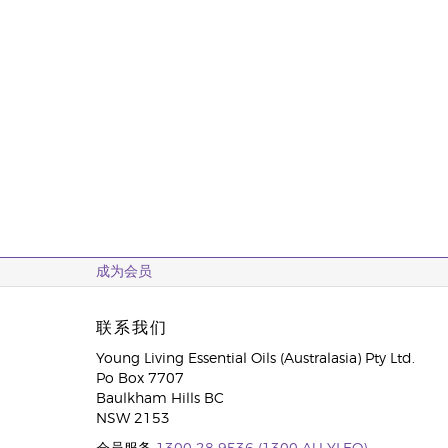
成为会员
联系我们
Young Living Essential Oils (Australasia) Pty Ltd.
Po Box 7707
Baulkham Hills BC
NSW 2153