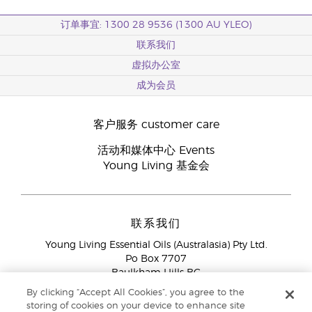
订单事宜: 1300 28 9536 (1300 AU YLEO)
联系我们
虚拟办公室
成为会员
客户服务 customer care
活动和媒体中心 Events
Young Living 基金会
联系我们
Young Living Essential Oils (Australasia) Pty Ltd.
Po Box 7707
Baulkham Hills BC
NSW 2153
By clicking “Accept All Cookies”, you agree to the
storing of cookies on your device to enhance site
会员服务
1300 28 9536 (1300 AU YLEO)