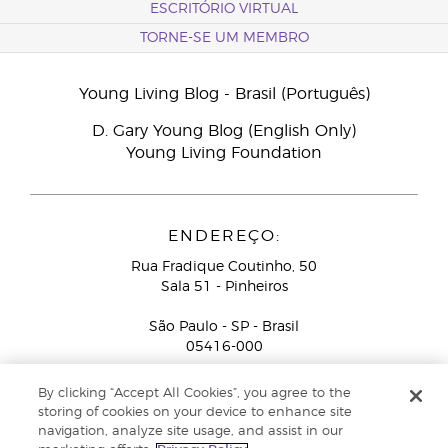
ESCRITÓRIO VIRTUAL
TORNE-SE UM MEMBRO
Young Living Blog - Brasil (Português)
D. Gary Young Blog (English Only)
Young Living Foundation
ENDEREÇO:
Rua Fradique Coutinho, 50
Sala 51 - Pinheiros
São Paulo - SP - Brasil
05416-000
Serviço de Atendimento ao Consultor de Negócios
By clicking “Accept All Cookies”, you agree to the
Independente (ligação gratuita):
+55-0800-878-4050
storing of cookies on your device to enhance site
navigation, analyze site usage, and assist in our