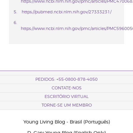
https://www.ncbi.nlm.nih.gov/pmc/articles/PMC470068
https://pubmed.ncbi.nlm.nih.gov/27333231/
https://www.ncbi.nlm.nih.gov/pmc/articles/PMC596005
PEDIDOS: +55-0800-878-4050
CONTATE-NOS
ESCRITÓRIO VIRTUAL
TORNE-SE UM MEMBRO
Young Living Blog - Brasil (Português)