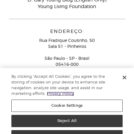
D. Gary Young Blog (English Only)
Young Living Foundation
ENDEREÇO:
Rua Fradique Coutinho, 50
Sala 51 - Pinheiros
São Paulo - SP - Brasil
05416-000
Serviço de Atendimento ao Consultor de Negócios
By clicking “Accept All Cookies”, you agree to the
Independente (ligação gratuita):
+55-0800-878-4050
storing of cookies on your device to enhance site
navigation, analyze site usage, and assist in our
marketing efforts.
Privacy Policy
Cookie Settings
Reject All
Copyright © 2018 Young Living Essential Oils. All rights reserved. |
Pólitica
de Privacidade