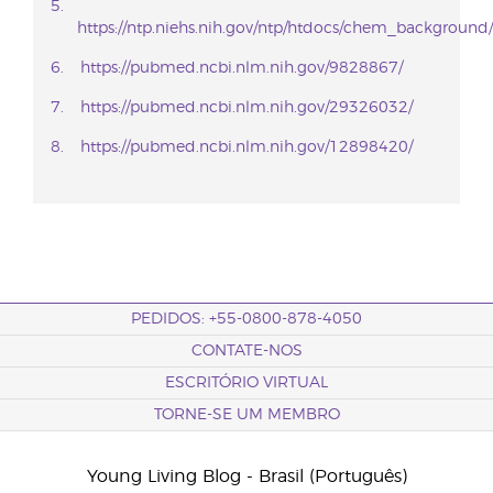
https://ntp.niehs.nih.gov/ntp/htdocs/chem_backgrou
https://pubmed.ncbi.nlm.nih.gov/9828867/
https://pubmed.ncbi.nlm.nih.gov/29326032/
https://pubmed.ncbi.nlm.nih.gov/12898420/
PEDIDOS: +55-0800-878-4050
CONTATE-NOS
ESCRITÓRIO VIRTUAL
TORNE-SE UM MEMBRO
Young Living Blog - Brasil (Português)