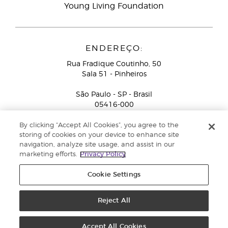
Young Living Foundation
ENDEREÇO:
Rua Fradique Coutinho, 50
Sala 51 - Pinheiros
São Paulo - SP - Brasil
05416-000
Serviço de Atendimento ao Consultor de Negócios
By clicking “Accept All Cookies”, you agree to the
Independente (ligação gratuita):
+55-0800-878-4050
storing of cookies on your device to enhance site
navigation, analyze site usage, and assist in our
marketing efforts.
Privacy Policy
Cookie Settings
Reject All
Copyright © 2018 Young Living Essential Oils. All rights reserved. |
Pólitica
de Privacidade
Accept All Cookies