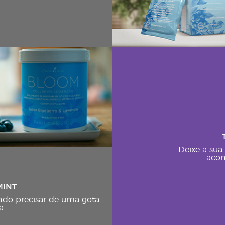
Deixe a sua
aco
MINT
ndo precisar de uma gota
a