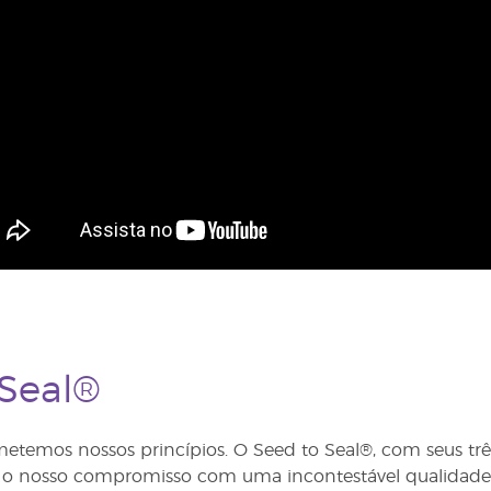
 Seal®
emos nossos princípios. O Seed to Seal®, com seus três 
e o nosso compromisso com uma incontestável qualidade