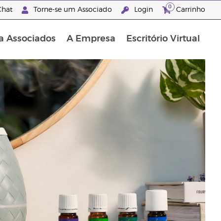
0
hat
Torne-se um Associado
Login
Carrinho
a Associados
A Empresa
Escritório Virtual
"