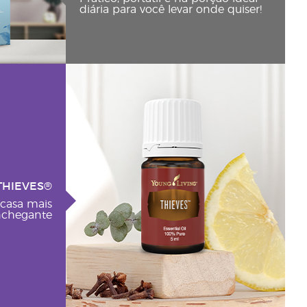
diária para você levar onde quiser!
THIEVES®
 casa mais
nchegante