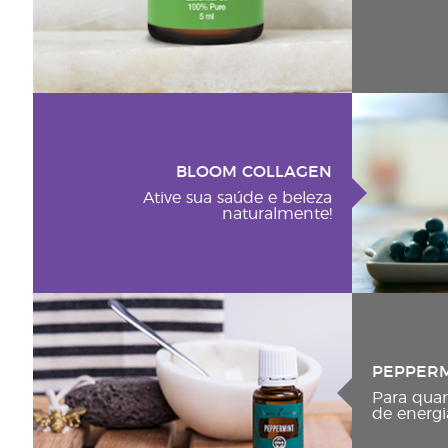
BLOOM COLLAGEN
Ative sua saúde e beleza
naturalmente!
PEPPER
Para qua
de energi