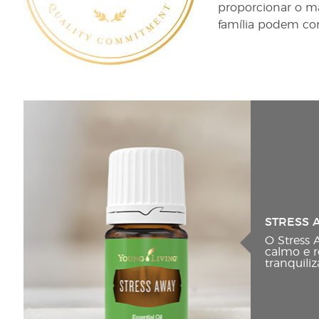
proporcionar o ma
família podem con
STRESS 
O Stress
calmo e r
tranquili