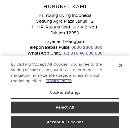
HUBUNGI KAMI
PT. Young Living Indonesia
Gedung Agro Plaza Lantai 12,
Jl. H.R. Rasuna Said Kav. X-2 No.1,
Jakarta 12950
Layanan Pelanggan:
Telepon Bebas Pulsa:
0800 2800 800
WhatsApp Chat:
+62 816 46 800 800
By clicking “Accept All Cookies”, you agree to the
storing of cookies on your device to enhance site
navigation, analyze site usage, and assist in our
marketing efforts.
Privacy Policy
Cookie Settings
Layanan Pengaduan Konsumen
Direktorat Jenderal Perlindungan Konsumen dan Tertib Niaga
Kementerian Perdagangan RI.
Reject All
Nomor WhatsApp Ditjen PTKN 0853-1111-1010
Hak cipta © 2025 Young Living Essential Oils. Hak cipta dilindungi. |
Kebijakan Privasi
Accept All Cookies