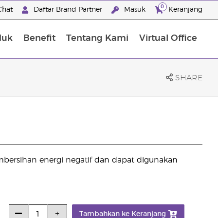
0
Chat
Daftar Brand Partner
Masuk
Keranjang
duk
Benefit
Tentang Kami
Virtual Office
Premium Experience Package
SHARE
embersihan energi negatif dan dapat digunakan
Tambahkan ke Keranjang