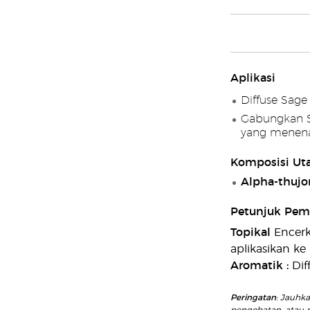
Aplikasi
Diffuse Sage
Gabungkan S
yang menen
Komposisi Ut
Alpha-thujon
Petunjuk Pem
Topikal
Encerka
aplikasikan ke
Aromatik
:
Dif
Peringatan
: Jauhk