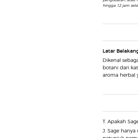
pengobatan, atau m
hingga 12 jam setel
Latar Belakan
Dikenal sebaga
botani dari ka
aroma herbal 
T. Apakah Sag
J. Sage hanya 