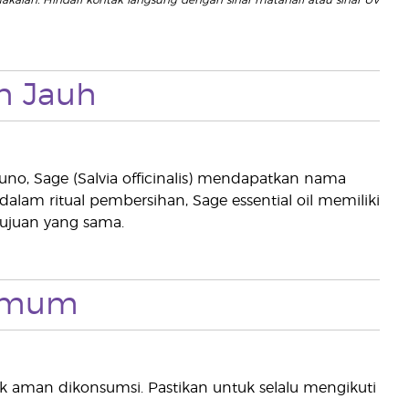
akaian. Hindari kontak langsung dengan sinar matahari atau sinar UV
h Jauh
kuno, Sage (Salvia officinalis) mendapatkan nama
dalam ritual pembersihan, Sage essential oil memiliki
tujuan yang sama.
 Umum
ak aman dikonsumsi. Pastikan untuk selalu mengikuti