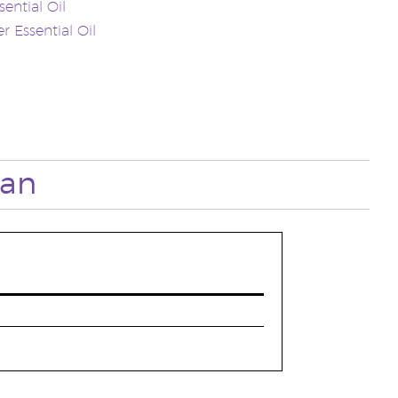
sential Oil
r Essential Oil
an