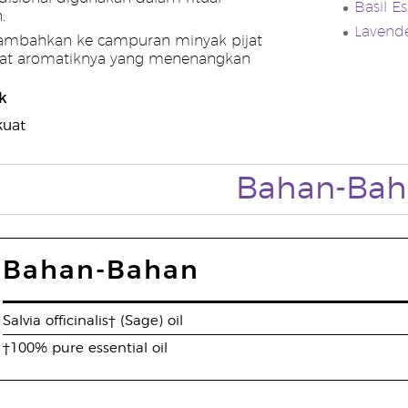
Basil Es
.
Lavende
ambahkan ke campuran minyak pijat
at aromatiknya yang menenangkan
k
kuat
Bahan-Bah
Bahan-Bahan
Salvia officinalis† (Sage) oil
†100% pure essential oil