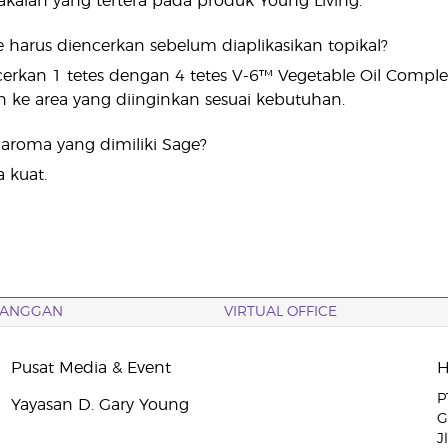
kaian yang tertera pada produk Young Living.
 harus diencerkan sebelum diaplikasikan topikal?
ncerkan 1 tetes dengan 4 tetes V-6™ Vegetable Oil Comple
n ke area yang diinginkan sesuai kebutuhan.
t aroma yang dimiliki Sage?
 kuat.
LANGGAN
VIRTUAL OFFICE
Pusat Media & Event
P
Yayasan D. Gary Young
G
J