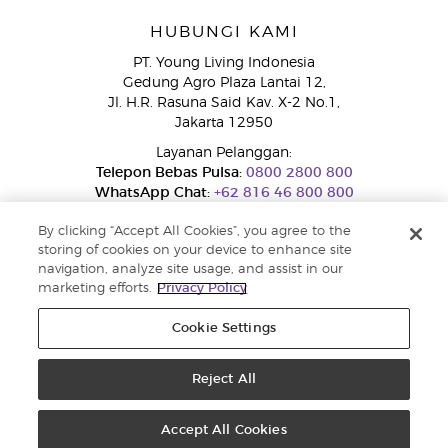
HUBUNGI KAMI
PT. Young Living Indonesia
Gedung Agro Plaza Lantai 12,
Jl. H.R. Rasuna Said Kav. X-2 No.1,
Jakarta 12950
Layanan Pelanggan:
Telepon Bebas Pulsa:
0800 2800 800
WhatsApp Chat:
+62 816 46 800 800
By clicking “Accept All Cookies”, you agree to the
storing of cookies on your device to enhance site
navigation, analyze site usage, and assist in our
marketing efforts.
Privacy Policy
Cookie Settings
Layanan Pengaduan Konsumen
Direktorat Jenderal Perlindungan Konsumen dan Tertib Niaga
Kementerian Perdagangan RI.
Reject All
Nomor WhatsApp Ditjen PTKN 0853-1111-1010
Hak cipta © 2025 Young Living Essential Oils. Hak cipta dilindungi. |
Kebijakan Privasi
Accept All Cookies