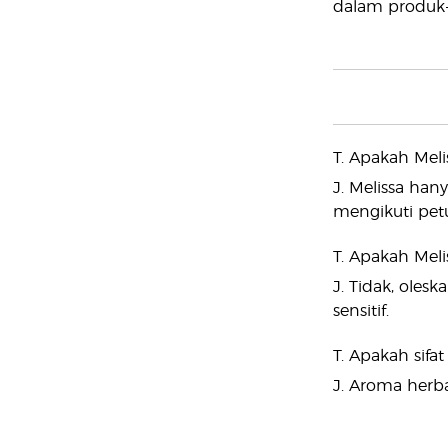
dalam produk-
T. Apakah Mel
J. Melissa han
mengikuti pet
T. Apakah Meli
J. Tidak, oles
sensitif.
T. Apakah sifa
J. Aroma herba