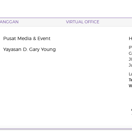
LANGGAN
VIRTUAL OFFICE
Pusat Media & Event
P
Yayasan D. Gary Young
G
J
J
L
T
W