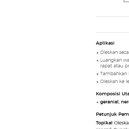
Aplikasi
Oleskan seca
Luangkan wa
rapat atau pr
Tambahkan
Oleskan ke l
Komposisi Ut
geranial, ne
Petunjuk Pem
Topikal
Oleskan