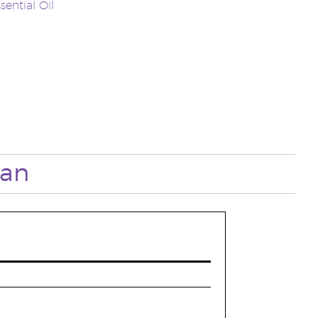
sential Oil
an