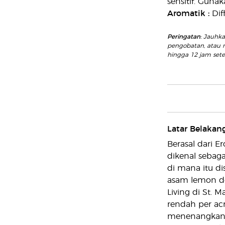
sensitif. Guna
Aromatik
:
Dif
Peringatan
: Jauhk
pengobatan, atau m
hingga 12 jam setel
Latar Belakan
Berasal dari E
dikenal sebag
di mana itu di
asam lemon de
Living di St. M
rendah per ac
menenangkan y