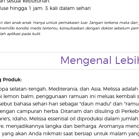
kan sesuai kebutuhan.
fuse hingga 1 jam. 3 kali dalam sehari
an dari anak-anak. Hanya untuk pemakaian luar. Jangan terkena mata dan 
emiliki kondisi medis tertentu, konsultasikan dengan dokter sebelum pem
ah aplikasi pada kulit.
Mengenal Lebi
g Produk:
ropa selatan-tengah, Mediterania, dan Asia, Melissa adal
ai lemon balm, penggunaan ramuan ini meluas kembali 
sebut bahasa sehari-hari sebagai "daun madu" dan "ramua
ngan campuran herba. Ditanam dan disuling di Perkebu
arie's, Idaho, Melissa essential oil diproduksi dalam juml
re, menjadikannya langka dan berharga. Aromanya me
ang akan Anda nikmati saat bersiap untuk malam yang 