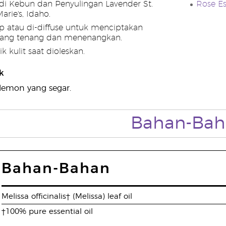
p di Kebun dan Penyulingan Lavender St.
Rose Es
arie's, Idaho.
p atau di-diffuse untuk menciptakan
yang tenang dan menenangkan.
 kulit saat dioleskan.
k
lemon yang segar.
Bahan-Bah
Bahan-Bahan
Melissa officinalis† (Melissa) leaf oil
†100% pure essential oil