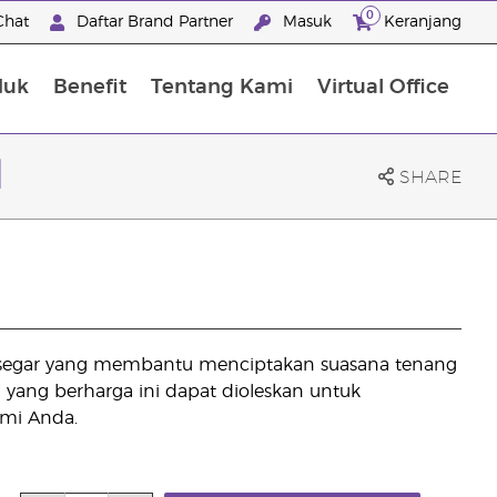
0
Chat
Daftar Brand Partner
Masuk
Keranjang
duk
Benefit
Tentang Kami
Virtual Office
Premium Experience Package
l
SHARE
al segar yang membantu menciptakan suasana tenang
il yang berharga ini dapat dioleskan untuk
mi Anda.