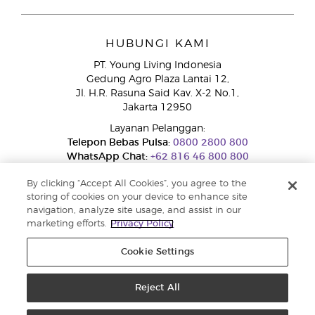
HUBUNGI KAMI
PT. Young Living Indonesia
Gedung Agro Plaza Lantai 12,
Jl. H.R. Rasuna Said Kav. X-2 No.1,
Jakarta 12950
Layanan Pelanggan:
Telepon Bebas Pulsa:
0800 2800 800
WhatsApp Chat:
+62 816 46 800 800
By clicking “Accept All Cookies”, you agree to the
storing of cookies on your device to enhance site
navigation, analyze site usage, and assist in our
marketing efforts.
Privacy Policy
Cookie Settings
Layanan Pengaduan Konsumen
Direktorat Jenderal Perlindungan Konsumen dan Tertib Niaga
Kementerian Perdagangan RI.
Reject All
Nomor WhatsApp Ditjen PTKN 0853-1111-1010
Hak cipta © 2025 Young Living Essential Oils. Hak cipta dilindungi. |